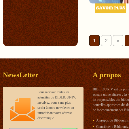
1
2
»
NewsLetter
A propos
BIBLIOUNIV est un portail
Pour recevoir toutes les
acteurs universitaires : les
actualités du BIBLIOUNIV,
les responsables des bibl
inscrivez-vous sans plus
nouvelles approches det d
tarder à notre newsletter en
de fonctionnement des Bibl
introduisant votre adresse
électronique.
A propos de Bibliouniv.
Contribuer a Bibliouniv.