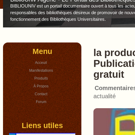
BIBLIOUNIV est un portail documentaire ouvert à tous les acteur
responsables des bibliothèques désireux de promovoir de nouv
fonctionnement des Bibliothèques Universitaires.
Menu
la produc
Publicat
Acceuil
Manifestations
gratuit
Produits
À Propos
Commentaire
Contact
actualité
Forum
Liens utiles