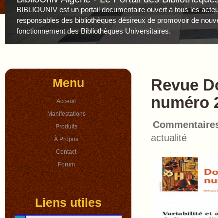
BIBLIOUNIV est un portail documentaire ouvert à tous les acteur
responsables des bibliothèques désireux de promovoir de nouv
fonctionnement des Bibliothèques Universitaires.
Menu
Revue D
numéro 2
Acceuil
Manifestations
Commentaire
Produits
actualité
À Propos
Contact
Forum
Liens utiles