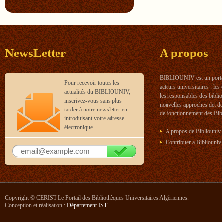
NewsLetter
A propos
BIBLIOUNIV est un portail
Pour recevoir toutes les
acteurs universitaires : les
actualités du BIBLIOUNIV,
les responsables des bibl
inscrivez-vous sans plus
nouvelles approches det d
tarder à notre newsletter en
de fonctionnement des Bibl
introduisant votre adresse
électronique.
A propos de Bibliouniv.
Contribuer a Bibliouniv.
Copyright © CERIST Le Portail des Bibliothèques Universitaires Algèriennes.
Conception et réalisation :
Département IST
.