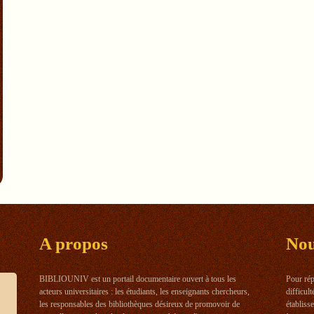
A propos
No
BIBLIOUNIV est un portail documentaire ouvert à tous les
Pour rép
acteurs universitaires : les étudiants, les enseignants chercheurs,
difficul
les responsables des bibliothèques désireux de promovoir de
établiss