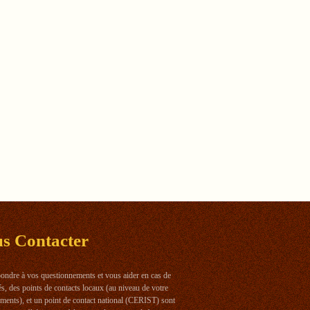
us
Contacter
ondre à vos questionnements et vous aider en cas de
tés, des points de contacts locaux (au niveau de votre
ements), et un point de contact national (CERIST) sont