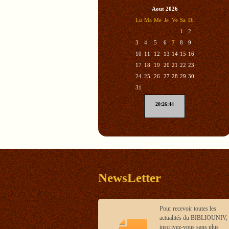
Aout 2026
Lu
Ma
Me
Je
Ve
Sa
Di
1
2
3
4
5
6
7
8
9
10
11
12
13
14
15
16
17
18
19
20
21
22
23
24
25
26
27
28
29
30
31
20:26:44
NewsLetter
Pour recevoir toutes les
actualités du BIBLIOUNIV,
inscrivez-vous sans plus