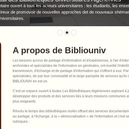
ire ouvert à tous les acteurs universitaires : les étudiants, les ens
sireux de promovoir de nouvelles approches det de nouveaux shémas 
iversitaires.
A propos de Bibliouniv
Les besoins accrus de partage d'information et d'expériences, à l'air d'inte
archivistes et spécialistes de l'information en générales, ont éveillé l'intér
transmission, d'échange et de partage d'information qui s'offrent à eux. Par
spécialistes, de par leur convivialité et la large panoplie de services qu'ils 
BIBLIOUNIV en est un.
C'est un espace ouvert à toutes Les Bibliothèques Algériennes aspirant à jo
développer des produits et des services liés à leurs missions communes af
plus exigeants.
Révolu le temps des bibliothèques isolés offrant des services documentair
au partage, à l'échange, à la « démocratisation » de l'information et c'est 
rubriques :