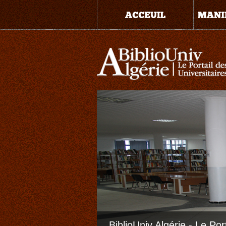
BiblioUniv Algérie - Le Por