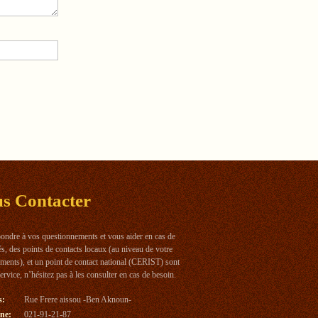
us
Contacter
ondre à vos questionnements et vous aider en cas de
tés, des points de contacts locaux (au niveau de votre
ements), et un point de contact national (CERIST) sont
service, n’hésitez pas à les consulter en cas de besoin.
s:
Rue Frere aissou -Ben Aknoun-
ne:
021-91-21-87