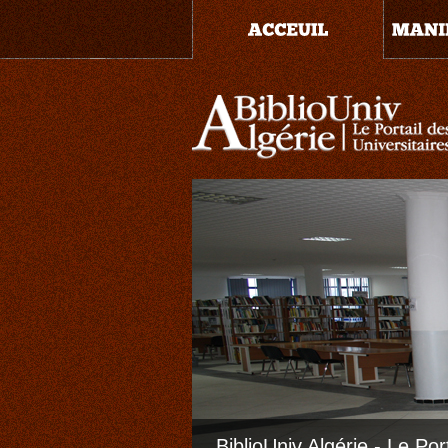
BiblioUniv Algérie - Le Por