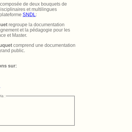
est composée de deux bouquets de
sciplinaires et multilingues
 plateforme
SNDL
:
quet
regroupe la documentation
ignement et la pédagogie pour les
ce et Master.
uquet
comprend une documentation
grand public.
ons sur:
n
ia :