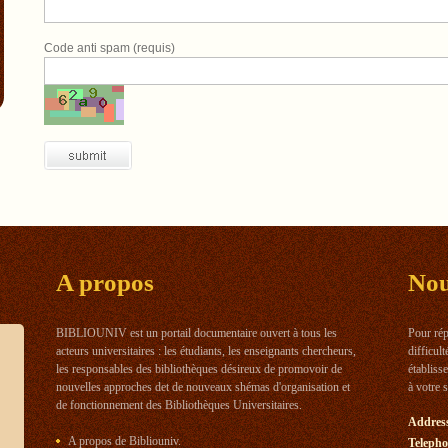
Code anti spam (requis)
A propos
No
BIBLIOUNIV est un portail documentaire ouvert à tous les
Pour rép
acteurs universitaires : les étudiants, les enseignants chercheurs,
difficul
les responsables des bibliothèques désireux de promovoir de
établiss
nouvelles approches det de nouveaux shémas d'organisation et
à votre 
de fonctionnement des Bibliothèques Universitaires.
Addres
A propos de Bibliouniv.
Telepho