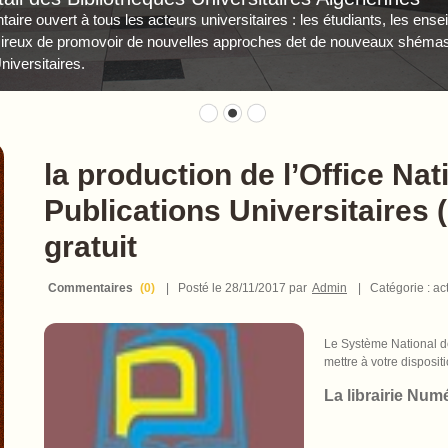
ire ouvert à tous les acteurs universitaires : les étudiants, les ens
sireux de promovoir de nouvelles approches det de nouveaux shémas 
iversitaires.
la production de l’Office Nat
Publications Universitaires 
gratuit
Commentaires
(0)
| Posté
le 28/11/2017
par
Admin
| Catégorie :
ac
Le Système National d
mettre à votre disposi
La librairie Num