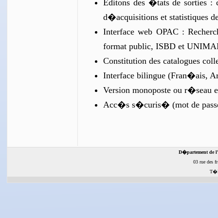
Editons des �tats de sorties : 
d�acquisitions et statistiques d
Interface web OPAC : Recherch
format public, ISBD et UNIM
Constitution des catalogues colle
Interface bilingue (Fran�ais, A
Version monoposte ou r�seau en
Acc�s s�curis� (mot de pass
D�partement de l'
03 rue des f
T�l