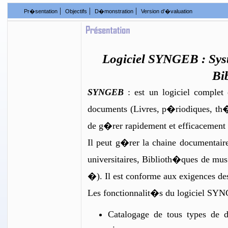
|
|
|
Pr�sentation
Objectifs
D�monstration
Version d'�valuation
Logiciel SYNGEB : Sy
Bi
SYNGEB
: est un logiciel complet
documents (Livres, p�riodiques, th�se
de g�rer rapidement et efficacement
Il peut g�rer la chaine documentair
universitaires, Biblioth�ques de m
�). Il est conforme aux exigences
Les fonctionnalit�s du logiciel SYN
Catalogage de tous types de 