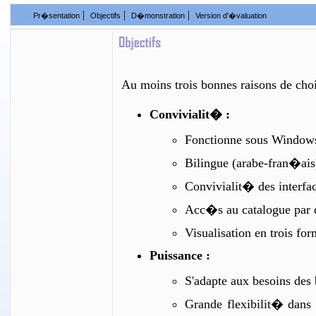
|
|
|
Pr�sentation
Objectifs
D�monstration
Version d'�valuation
Au moins trois bonnes raisons de cho
Convivialit� :
Fonctionne sous Window
Bilingue (arabe-fran�ais
Convivialit� des interfac
Acc�s au catalogue par 
Visualisation en trois
Puissance :
S'adapte aux besoins des 
Grande flexibilit� dans 