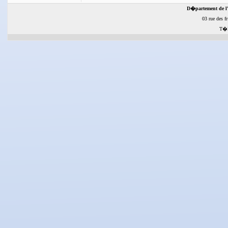
D�partement de l'
03 rue des f
T�l