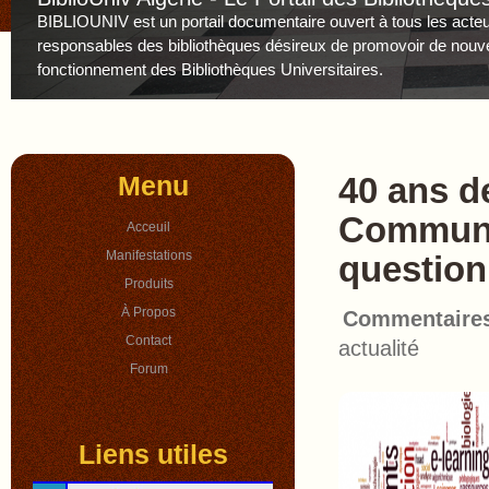
BIBLIOUNIV est un portail documentaire ouvert à tous les acteur
responsables des bibliothèques désireux de promovoir de nouv
fonctionnement des Bibliothèques Universitaires.
Menu
40 ans d
Communi
Acceuil
Manifestations
questio
Produits
À Propos
Commentaire
Contact
actualité
Forum
Liens utiles