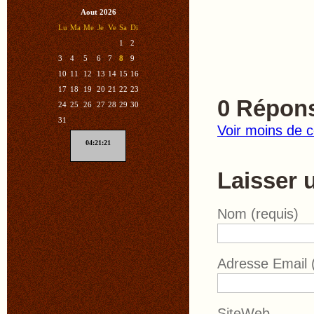
Aout 2026
Lu
Ma
Me
Je
Ve
Sa
Di
1
2
3
4
5
6
7
8
9
10
11
12
13
14
15
16
17
18
19
20
21
22
23
0
Répon
24
25
26
27
28
29
30
31
Voir moins de 
04:21:22
Laisser 
Nom (requis)
Adresse Email (
SiteWeb