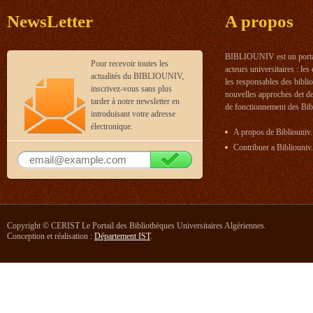
NewsLetter
A propos
BIBLIOUNIV est un portail
Pour recevoir toutes les
acteurs universitaires : les
actualités du BIBLIOUNIV,
les responsables des bibl
inscrivez-vous sans plus
nouvelles approches det d
tarder à notre newsletter en
de fonctionnement des Bibl
introduisant votre adresse
électronique.
A propos de Bibliouniv.
Contribuer a Bibliouniv.
Copyright © CERIST Le Portail des Bibliothèques Universitaires Algèriennes.
Conception et réalisation :
Département IST
.